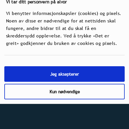
Vi tar ditt personvern på alvor
Vi benytter informasjonskapsler (cookies) og pixels.
Noen av disse er nødvendige for at nettsiden skal
fungere, andre bidrar til at du skal få en
skreddersydd opplevelse. Ved å trykke «Det er
greit» godkjenner du bruken av cookies og pixels.
Holmenkollen Skifestival
Jeg aksepterer
wins international award
Kun nødvendige
During this year's congress of the International
Biathlon Union IBU in Belgrade, Holmenkollen