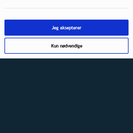
schließen sich für mehr
Sicherheit zusammen
Jeg aksepterer
Kollen
Kun nødvendige
Zwei starke Marken, die Oslo prägen, vereinen
sich, um das Erlebnis auf ein neues Niveau zu
heben. Kollen -Publikum. Oslo Taxi wird ein
integraler Bestandteil des Festivals sein und die
Besucher sicher zum und vom Nationalen
Zentrum transportieren.
Wir freuen uns sehr, dass Oslo Taxi als Partner