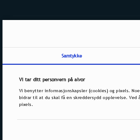
©
2026 Holmenkollen Skifestival
Handelsregisternummer 914 490 561
Samtykke
Vi tar ditt personvern på alvor
Vi benytter informasjonskapsler (cookies) og pixels. Noe
bidrar til at du skal få en skreddersydd opplevelse. Ved
pixels.