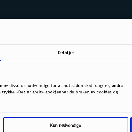
 | Die Website wurde von
CoreTrek AS
entwickelt.
Datenschutz
Cookies
Detaljer
n av disse er nødvendige for at nettsiden skal fungere, andre
 å trykke «Det er greit» godkjenner du bruken av cookies og
Kun nødvendige