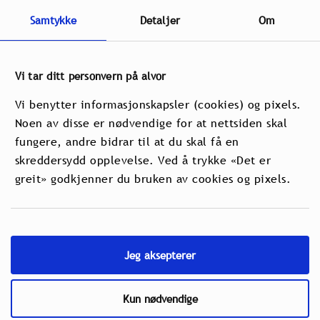
Samtykke
Detaljer
Om
Vi tar ditt personvern på alvor
Vi benytter informasjonskapsler (cookies) og pixels.
Noen av disse er nødvendige for at nettsiden skal
fungere, andre bidrar til at du skal få en
We look forward to see you in
skreddersydd opplevelse. Ved å trykke «Det er
Holmenkollen again in March 2027!
greit» godkjenner du bruken av cookies og pixels.
More info will follow.
Jeg aksepterer
Kun nødvendige